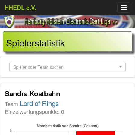
HHEDL e.V.
Menü
aufkl
Spielerstatistik
Spieler oder Team suchen
Sandra Kostbahn
Lord of Rings
Team
Einzelwertungspunkte: 0