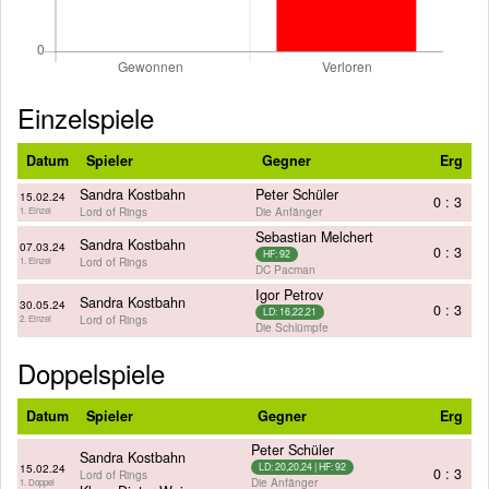
Einzelspiele
Datum
Spieler
Gegner
Erg
Sandra Kostbahn
Peter Schüler
15.02.24
0 : 3
Lord of Rings
Die Anfänger
1. Einzel
Sebastian Melchert
Sandra Kostbahn
07.03.24
0 : 3
HF: 92
Lord of Rings
1. Einzel
DC Pacman
Igor Petrov
Sandra Kostbahn
30.05.24
0 : 3
LD: 16,22,21
Lord of Rings
2. Einzel
Die Schlümpfe
Doppelspiele
Datum
Spieler
Gegner
Erg
Peter Schüler
Sandra Kostbahn
15.02.24
LD: 20,20,24 | HF: 92
0 : 3
Lord of Rings
Die Anfänger
1. Doppel