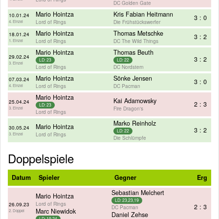
DC Golden Gate
Mario Hointza
Kris Fabian Heitmann
10.01.24
3 : 0
Lord of Rings
Die Frühstückswerfer
4. Einzel
Mario Hointza
Thomas Metschke
18.01.24
3 : 2
Lord of Rings
DC The Wild Things
1. Einzel
Mario Hointza
Thomas Beuth
29.02.24
3 : 2
LD: 23
LD: 22
3. Einzel
Lord of Rings
DC Nordstern
Mario Hointza
Sönke Jensen
07.03.24
3 : 0
Lord of Rings
DC Pacman
4. Einzel
Mario Hointza
Kai Adamowsky
25.04.24
2 : 3
LD: 23
Fire Dragon's
3. Einzel
Lord of Rings
Marko Reinholz
Mario Hointza
30.05.24
3 : 2
LD: 22
Lord of Rings
3. Einzel
Die Schlümpfe
Doppelspiele
Datum
Spieler
Gegner
Erg
Sebastian Melchert
Mario Hointza
LD: 23,23,19
Lord of Rings
26.09.23
2 : 3
DC Pacman
Marc Niewidok
2. Doppel
Daniel Zehse
LD: 19,24