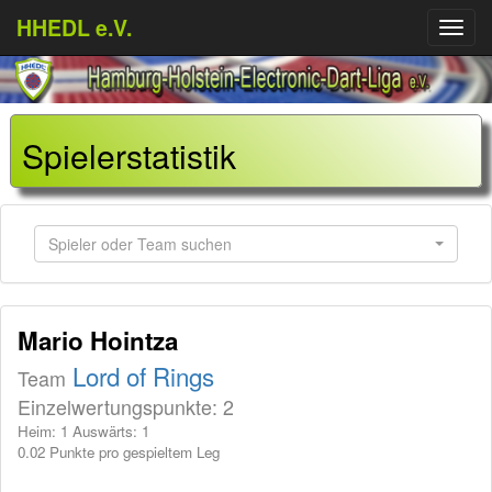
HHEDL e.V.
Menü
aufkl
Spielerstatistik
Spieler oder Team suchen
Mario Hointza
Lord of Rings
Team
Einzelwertungspunkte: 2
Heim: 1 Auswärts: 1
0.02 Punkte pro gespieltem Leg