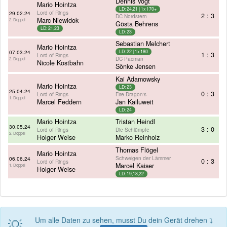
Dennis Vogt
Mario Hointza
LD: 24,21 | 1x 170+
Lord of Rings
29.02.24
2 : 3
DC Nordstern
Marc Niewidok
2. Doppel
Gösta Behrens
LD: 21,23
LD: 23
Sebastian Melchert
Mario Hointza
07.03.24
LD: 22 | 1x 180
1 : 3
Lord of Rings
DC Pacman
2. Doppel
Nicole Kostbahn
Sönke Jensen
Kai Adamowsky
Mario Hointza
LD: 23
25.04.24
0 : 3
Lord of Rings
Fire Dragon's
1. Doppel
Marcel Feddern
Jan Kailuweit
LD: 24
Mario Hointza
Tristan Heindl
30.05.24
3 : 0
Lord of Rings
Die Schlümpfe
2. Doppel
Holger Weise
Marko Reinholz
Thomas Flögel
Mario Hointza
Schweigen der Lämmer
06.06.24
0 : 3
Lord of Rings
Marcel Kaiser
1. Doppel
Holger Weise
LD: 19,18,22
💡
Um alle Daten zu sehen, musst Du dein Gerät drehen ⤵