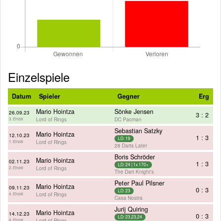
Einzelspiele
Datum
Spieler
Gegner
Erg
Mario Hointza
Sönke Jensen
26.09.23
3 : 2
Lord of Rings
DC Pacman
3. Einzel
Sebastian Satzky
Mario Hointza
12.10.23
1 : 3
LD: 19
Lord of Rings
1. Einzel
28 Darts Later
Boris Schröder
Mario Hointza
02.11.23
1 : 3
LD: 24 | 1x 170+
Lord of Rings
2. Einzel
The Dart Knight's
Peter Paul Pilsner
Mario Hointza
09.11.23
0 : 3
LD: 23
Lord of Rings
4. Einzel
Casa Nostra
Jurij Quiring
Mario Hointza
14.12.23
0 : 3
LD: 23,23,24
Lord of Rings
4. Einzel