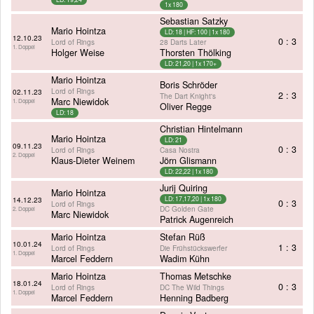
1x 180
Sebastian Satzky
Mario Hointza
LD: 18 | HF: 100 | 1x 180
12.10.23
0 : 3
Lord of Rings
28 Darts Later
1. Doppel
Holger Weise
Thorsten Thölking
LD: 21,20 | 1x 170+
Mario Hointza
Boris Schröder
Lord of Rings
02.11.23
2 : 3
The Dart Knight's
Marc Niewidok
1. Doppel
Oliver Regge
LD: 18
Christian Hintelmann
Mario Hointza
LD: 21
09.11.23
0 : 3
Lord of Rings
Casa Nostra
2. Doppel
Klaus-Dieter Weinem
Jörn Glismann
LD: 22,22 | 1x 180
Jurij Quiring
Mario Hointza
14.12.23
LD: 17,17,20 | 1x 180
0 : 3
Lord of Rings
DC Golden Gate
2. Doppel
Marc Niewidok
Patrick Augenreich
Mario Hointza
Stefan Rüß
10.01.24
1 : 3
Lord of Rings
Die Frühstückswerfer
1. Doppel
Marcel Feddern
Wadim Kühn
Mario Hointza
Thomas Metschke
18.01.24
0 : 3
Lord of Rings
DC The Wild Things
1. Doppel
Marcel Feddern
Henning Badberg