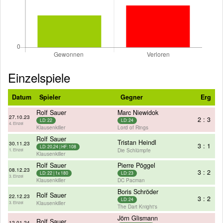
Einzelspiele
Datum
Spieler
Gegner
Erg
Rolf Sauer
Marc Niewidok
27.10.23
2 : 3
LD: 22
LD: 24
4. Einzel
Klausenkiller
Lord of Rings
Rolf Sauer
Tristan Heindl
30.11.23
3 : 1
LD: 20,24 | HF: 108
Die Schlümpfe
1. Einzel
Klausenkiller
Rolf Sauer
Pierre Pöggel
08.12.23
3 : 2
LD: 22 | 1x 180
LD: 23
3. Einzel
Klausenkiller
DC Pacman
Boris Schröder
Rolf Sauer
22.12.23
3 : 2
LD: 24
Klausenkiller
3. Einzel
The Dart Knight's
Jörn Glismann
Rolf Sauer
12.01.24