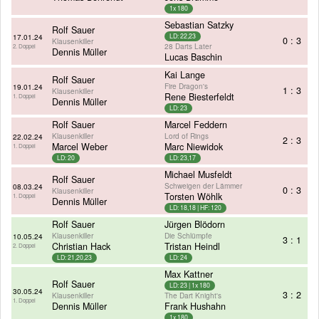
1x 180
Sebastian Satzky
Rolf Sauer
17.01.24
LD: 22,23
0 : 3
Klausenkiller
28 Darts Later
2. Doppel
Dennis Müller
Lucas Baschin
Kai Lange
Rolf Sauer
Fire Dragon's
19.01.24
1 : 3
Klausenkiller
Rene Biesterfeldt
1. Doppel
Dennis Müller
LD: 23
Rolf Sauer
Marcel Feddern
Klausenkiller
Lord of Rings
22.02.24
2 : 3
Marcel Weber
Marc Niewidok
1. Doppel
LD: 20
LD: 23,17
Michael Musfeldt
Rolf Sauer
Schweigen der Lämmer
08.03.24
0 : 3
Klausenkiller
Torsten Wöhlk
1. Doppel
Dennis Müller
LD: 18,18 | HF: 120
Rolf Sauer
Jürgen Blödorn
Klausenkiller
Die Schlümpfe
10.05.24
3 : 1
Christian Hack
Tristan Heindl
2. Doppel
LD: 21,20,23
LD: 24
Max Kattner
Rolf Sauer
LD: 23 | 1x 180
30.05.24
3 : 2
Klausenkiller
The Dart Knight's
1. Doppel
Dennis Müller
Frank Hushahn
1x 180