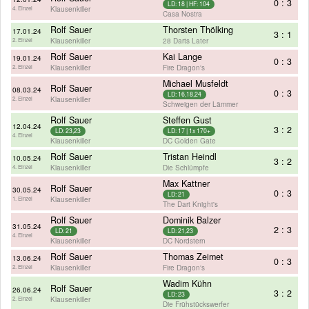
0 : 3
LD: 18 | HF: 104
Klausenkiller
4. Einzel
Casa Nostra
Rolf Sauer
Thorsten Thölking
17.01.24
3 : 1
Klausenkiller
28 Darts Later
2. Einzel
Rolf Sauer
Kai Lange
19.01.24
0 : 3
Klausenkiller
Fire Dragon's
2. Einzel
Michael Musfeldt
Rolf Sauer
08.03.24
0 : 3
LD: 16,18,24
Klausenkiller
2. Einzel
Schweigen der Lämmer
Rolf Sauer
Steffen Gust
12.04.24
3 : 2
LD: 23,23
LD: 17 | 1x 170+
4. Einzel
Klausenkiller
DC Golden Gate
Rolf Sauer
Tristan Heindl
10.05.24
3 : 2
Klausenkiller
Die Schlümpfe
4. Einzel
Max Kattner
Rolf Sauer
30.05.24
0 : 3
LD: 21
Klausenkiller
1. Einzel
The Dart Knight's
Rolf Sauer
Dominik Balzer
31.05.24
2 : 3
LD: 21
LD: 21,23
4. Einzel
Klausenkiller
DC Nordstern
Rolf Sauer
Thomas Zeimet
13.06.24
0 : 3
Klausenkiller
Fire Dragon's
2. Einzel
Wadim Kühn
Rolf Sauer
26.06.24
3 : 2
LD: 23
Klausenkiller
2. Einzel
Die Frühstückswerfer