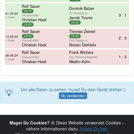
Rolf Sauer
Dominik Balzer
LD: 16
DC Nordstern
31.05.24
3 : 1
Klausenkiller
Jannik Tirums
2. Doppel
Christian Hack
LD: 22
LD: 22
Rolf Sauer
Thomas Zeimet
13.06.24
LD: 23
LD: 23
2 : 3
Klausenkiller
Fire Dragon's
1. Doppel
Christian Hack
Steven Dethlefs
Rolf Sauer
Frank Wichers
26.06.24
1 : 3
Klausenkiller
Die Frühstückswerfer
1. Doppel
Christian Hack
Wadim Kühn
💡
Um alle Daten zu sehen, musst Du dein Gerät drehen ⤵
Ok, verstanden
Magst Du Cookies?
🍪 Diese Website verwendet Cookies –
nähere Informationen dazu:
findest Du hier.