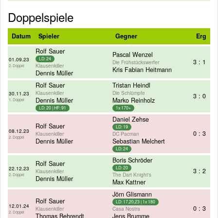
Doppelspiele
Datum
Spieler
Gegner
Erg
Rolf Sauer
Pascal Wenzel
01.09.23
LD: 24
3 : 1
Die Frühstückswerfer
Klausenkiller
2. Doppel
Kris Fabian Heitmann
Dennis Müller
Rolf Sauer
Tristan Heindl
Klausenkiller
Die Schlümpfe
30.11.23
3 : 0
Dennis Müller
Marko Reinholz
1. Doppel
LD: 20 | HF: 91
1x 170+
Daniel Zehse
Rolf Sauer
LD: 19
08.12.23
0 : 3
Klausenkiller
DC Pacman
2. Doppel
Dennis Müller
Sebastian Melchert
LD: 24
Boris Schröder
Rolf Sauer
22.12.23
LD: 20
3 : 2
Klausenkiller
The Dart Knight's
2. Doppel
Dennis Müller
Max Kattner
Jörn Glismann
Rolf Sauer
LD: 17,20,23 | 1x 180
12.01.24
0 : 3
Klausenkiller
Casa Nostra
2. Doppel
Thomas Behrendt
Jens Brumme