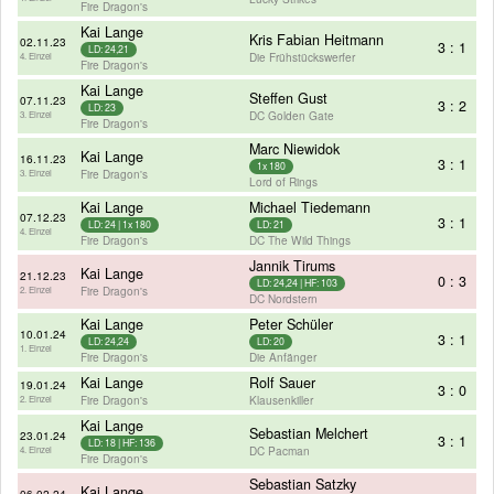
Fire Dragon's
Kai Lange
Kris Fabian Heitmann
02.11.23
3 : 1
LD: 24,21
Die Frühstückswerfer
4. Einzel
Fire Dragon's
Kai Lange
Steffen Gust
07.11.23
3 : 2
LD: 23
DC Golden Gate
3. Einzel
Fire Dragon's
Marc Niewidok
Kai Lange
16.11.23
3 : 1
1x 180
Fire Dragon's
3. Einzel
Lord of Rings
Kai Lange
Michael Tiedemann
07.12.23
3 : 1
LD: 24 | 1x 180
LD: 21
4. Einzel
Fire Dragon's
DC The Wild Things
Jannik Tirums
Kai Lange
21.12.23
0 : 3
LD: 24,24 | HF: 103
Fire Dragon's
2. Einzel
DC Nordstern
Kai Lange
Peter Schüler
10.01.24
3 : 1
LD: 24,24
LD: 20
1. Einzel
Fire Dragon's
Die Anfänger
Kai Lange
Rolf Sauer
19.01.24
3 : 0
Fire Dragon's
Klausenkiller
2. Einzel
Kai Lange
Sebastian Melchert
23.01.24
3 : 1
LD: 18 | HF: 136
DC Pacman
4. Einzel
Fire Dragon's
Sebastian Satzky
Kai Lange
06.02.24