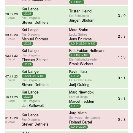
LD: 19,22
Kai Lange
Tristan Heindl
28.09.23
LD: 21
3 : 0
Die Schlümpfe
Fire Dragon's
1. Doppel
Jürgen Blödorn
Steven Dethlefs
Kai Lange
Marc Bruhn
Fire Dragon's
Lucky Strikes
09.10.23
2 : 3
Manuel Stormer
Jens Brumme
1. Doppel
LD: 22
LD: 24,22,24 | 1x 180
Kai Lange
Kris Fabian Heitmann
Fire Dragon's
02.11.23
LD: 19 | 1x 180
1 : 3
Thomas Zeimet
Die Frühstückswerfer
2. Doppel
Frank Wichers
LD: 21
Kai Lange
Kevin Harz
07.11.23
LD: 21,22 | 1x 180
LD: 22
3 : 1
Fire Dragon's
DC Golden Gate
1. Doppel
Steven Dethlefs
Jurij Quiring
Kai Lange
Marc Niewidok
Lord of Rings
16.11.23
LD: 24
3 : 1
Fire Dragon's
Marcel Feddern
1. Doppel
Jan Kailuweit
LD: 24
Jörg Mieth
Kai Lange
Schweigen der Lämmer
01.12.23
0 : 3
Fire Dragon's
Roland Bartel
2. Doppel
Steven Dethlefs
LD: 24,20,20