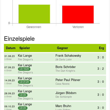
Einzelspiele
Datum
Spieler
Gegner
Erg
Kai Lange
Frank Schakowsky
31.08.23
3 : 0
Fire Dragon's
28 Darts Later
3. Einzel
Kai Lange
Boris Schröder
07.09.23
3 : 2
LD: 18,23
The Dart Knight's
4. Einzel
Fire Dragon's
Kai Lange
Peter Paul Pilsner
14.09.23
3 : 0
LD: 21,24
Casa Nostra
1. Einzel
Fire Dragon's
Kai Lange
Jürgen Blödorn
28.09.23
3 : 0
LD: 23
Die Schlümpfe
3. Einzel
Fire Dragon's
Kai Lange
Marc Bruhn
09.10.23
3 : 0
LD: 24
Lucky Strikes
1. Einzel