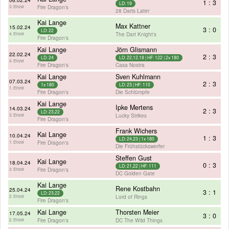
1 : 3
LD: 19
Fire Dragon's
3. Einzel
28 Darts Later
Kai Lange
Max Kattner
15.02.24
3 : 0
LD: 22
The Dart Knight's
4. Einzel
Fire Dragon's
Kai Lange
Jörn Glismann
22.02.24
2 : 3
LD: 24
LD: 22,12,18 | HF: 122 | 2x 180
4. Einzel
Fire Dragon's
Casa Nostra
Kai Lange
Sven Kuhlmann
07.03.24
2 : 3
1x 180
LD: 23 | HF: 110
1. Einzel
Fire Dragon's
Die Schlümpfe
Kai Lange
Ipke Mertens
14.03.24
2 : 3
LD: 23,22
Lucky Strikes
3. Einzel
Fire Dragon's
Frank Wichers
Kai Lange
10.04.24
1 : 3
LD: 24,23 | 1x 180
Fire Dragon's
1. Einzel
Die Frühstückswerfer
Steffen Gust
Kai Lange
18.04.24
0 : 3
LD: 21,22 | HF: 111
Fire Dragon's
3. Einzel
DC Golden Gate
Kai Lange
Rene Kostbahn
25.04.24
3 : 1
LD: 23,22
Lord of Rings
2. Einzel
Fire Dragon's
Kai Lange
Thorsten Meier
17.05.24
3 : 0
Fire Dragon's
DC The Wild Things
2. Einzel