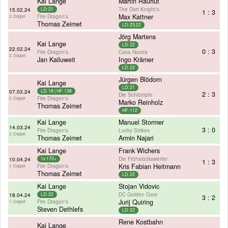
Kai Lange
Martin Rauhut
The Dart Knight's
15.02.24
LD: 21
1 : 3
Fire Dragon's
Max Kattner
2. Doppel
Thomas Zeimet
LD: 23,22
Jörg Martens
Kai Lange
LD: 22
22.02.24
0 : 3
Fire Dragon's
Casa Nostra
2. Doppel
Jan Kailuweit
Ingo Krämer
LD: 22
Jürgen Blödorn
Kai Lange
LD: 21
07.03.24
LD: 18 | HF: 138
2 : 3
Die Schlümpfe
Fire Dragon's
2. Doppel
Marko Reinholz
Thomas Zeimet
HF: 112
Kai Lange
Manuel Stormer
14.03.24
3 : 0
Fire Dragon's
Lucky Strikes
2. Doppel
Thomas Zeimet
Armin Najari
Kai Lange
Frank Wichers
Die Frühstückswerfer
10.04.24
1x 170+
1 : 3
Fire Dragon's
Kris Fabian Heitmann
1. Doppel
Thomas Zeimet
LD: 22
Kai Lange
Stojan Vidovic
DC Golden Gate
18.04.24
LD: 22
3 : 2
Fire Dragon's
Jurij Quiring
1. Doppel
Steven Dethlefs
LD: 22
Rene Kostbahn
Kai Lange