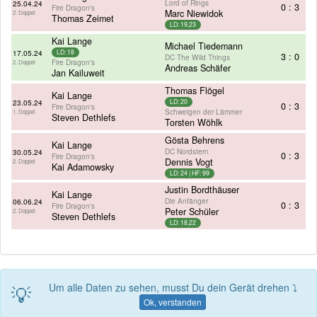
Lord of Rings
25.04.24
0 : 3
Fire Dragon's
Marc Niewidok
2. Doppel
Thomas Zeimet
LD: 19,23
Kai Lange
Michael Tiedemann
17.05.24
LD: 18
3 : 0
DC The Wild Things
Fire Dragon's
2. Doppel
Andreas Schäfer
Jan Kailuweit
Thomas Flögel
Kai Lange
23.05.24
LD: 20
0 : 3
Fire Dragon's
Schweigen der Lämmer
1. Doppel
Steven Dethlefs
Torsten Wöhlk
Gösta Behrens
Kai Lange
DC Nordstern
30.05.24
0 : 3
Fire Dragon's
Dennis Vogt
2. Doppel
Kai Adamowsky
LD: 24 | HF: 99
Justin Bordthäuser
Kai Lange
Die Anfänger
06.06.24
0 : 3
Fire Dragon's
Peter Schüler
2. Doppel
Steven Dethlefs
LD: 18,22
💡
Um alle Daten zu sehen, musst Du dein Gerät drehen ⤵
Ok, verstanden