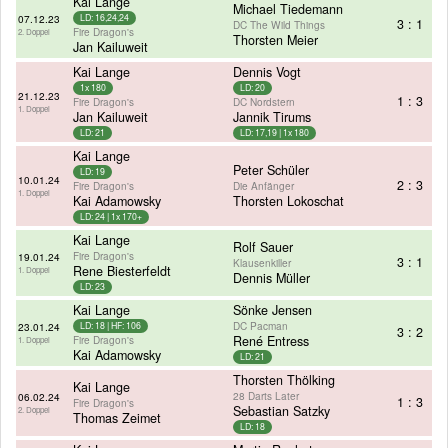
Kai Lange
Michael Tiedemann
07.12.23
LD: 16,24,24
3 : 1
DC The Wild Things
Fire Dragon's
2. Doppel
Thorsten Meier
Jan Kailuweit
Kai Lange
Dennis Vogt
1x 180
LD: 20
21.12.23
1 : 3
Fire Dragon's
DC Nordstern
1. Doppel
Jan Kailuweit
Jannik Tirums
LD: 21
LD: 17,19 | 1x 180
Kai Lange
Peter Schüler
LD: 19
10.01.24
2 : 3
Fire Dragon's
Die Anfänger
1. Doppel
Kai Adamowsky
Thorsten Lokoschat
LD: 24 | 1x 170+
Kai Lange
Rolf Sauer
Fire Dragon's
19.01.24
3 : 1
Klausenkiller
Rene Biesterfeldt
1. Doppel
Dennis Müller
LD: 23
Kai Lange
Sönke Jensen
DC Pacman
23.01.24
LD: 18 | HF: 106
3 : 2
Fire Dragon's
René Entress
1. Doppel
Kai Adamowsky
LD: 21
Thorsten Thölking
Kai Lange
28 Darts Later
06.02.24
1 : 3
Fire Dragon's
Sebastian Satzky
2. Doppel
Thomas Zeimet
LD: 18