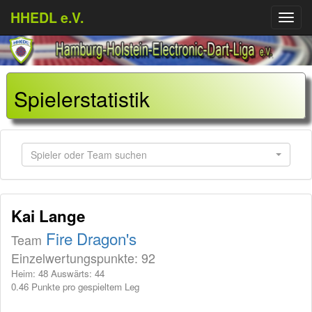
HHEDL e.V.
Menü
aufkl
Spielerstatistik
Spieler oder Team suchen
Kai Lange
Fire Dragon's
Team
Einzelwertungspunkte: 92
Heim: 48 Auswärts: 44
0.46 Punkte pro gespieltem Leg