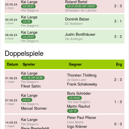
Kai Lange
Roland Bartel
23.05.24
2 : 3
LD: 23,21
LD: 21,24,20 | HF: 103,97
3. Einzel
Fire Dragon's
Schweigen der Lämmer
Kai Lange
Dominik Balzer
30.05.24
3 : 1
LD: 22
DC Nordstern
4. Einzel
Fire Dragon's
Kai Lange
Justin Bordthäuser
06.06.24
3 : 2
LD: 23,23
Die Anfänger
4. Einzel
Fire Dragon's
Doppelspiele
Datum
Spieler
Gegner
Erg
Kai Lange
Thorsten Thölking
31.08.23
LD: 18 | HF: 92,92
2 : 3
28 Darts Later
Fire Dragon's
2. Doppel
Frank Schakowsky
Fikret Sahin
Boris Schröder
Kai Lange
LD: 24,22
07.09.23
LD: 21
1 : 3
The Dart Knight's
Fire Dragon's
2. Doppel
Martin Rauhut
Manuel Stormer
LD: 19
Peter Paul Pilsner
Kai Lange
Casa Nostra
14.09.23
0 : 3
Fire Dragon's
Ingo Krämer
1. Doppel
Rene Biesterfeldt