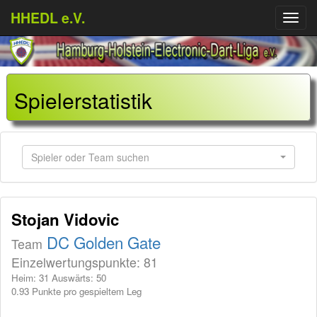
HHEDL e.V.
Menü
aufkl
Spielerstatistik
Spieler oder Team suchen
Stojan Vidovic
DC Golden Gate
Team
Einzelwertungspunkte: 81
Heim: 31 Auswärts: 50
0.93 Punkte pro gespieltem Leg