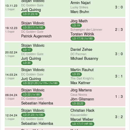
Stojan Vidovic
Armin Najari
DC Golden Gate
13.11.23
3 : 0
Lucky Strikes
Jurij Quiring
1. Doppel
Marc Bruhn
LD: 21,23,19
Jörg Mieth
Stojan Vidovic
LD: 19
19.12.23
LD: 20,17 | 1x 180
2 : 3
Schweigen der Lämmer
DC Golden Gate
1. Doppel
Torsten Wöhlk
Patrick Augenreich
LD: 17,16 | 1x 180
Stojan Vidovic
Daniel Zehse
LD: 17
20.02.24
3 : 0
DC Golden Gate
DC Pacman
1. Doppel
Jurij Quiring
Michael Busanny
LD: 20
Stojan Vidovic
Martin Rauhut
DC Golden Gate
14.03.24
LD: 23
3 : 1
Jurij Quiring
The Dart Knight's
1. Doppel
Max Kattner
LD: 22,21,23 | 1x 170+ | 1x 180
Stojan Vidovic
Jörg Martens
Casa Nostra
09.04.24
LD: 22 | 1x 180
1 : 3
DC Golden Gate
Jörn Glismann
1. Doppel
Sebastian Halemba
LD: 22,22
Stojan Vidovic
Christian Hack
Klausenkiller
12.04.24
LD: 21,23 | 1x 180
3 : 2
DC Golden Gate
Marcel Weber
1. Doppel
Sebastian Halemba
LD: 17,17 | HF: 93