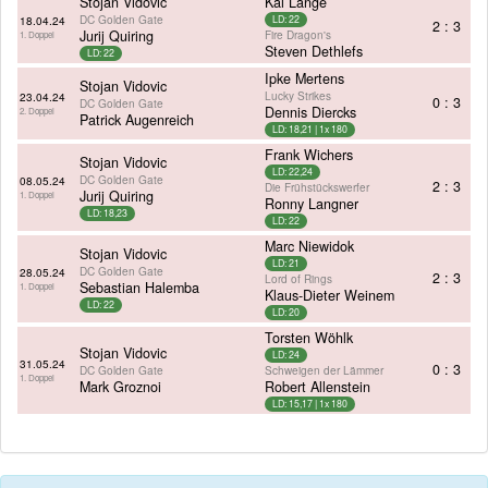
Stojan Vidovic
Kai Lange
DC Golden Gate
18.04.24
LD: 22
2 : 3
Jurij Quiring
Fire Dragon's
1. Doppel
Steven Dethlefs
LD: 22
Ipke Mertens
Stojan Vidovic
Lucky Strikes
23.04.24
0 : 3
DC Golden Gate
Dennis Diercks
2. Doppel
Patrick Augenreich
LD: 18,21 | 1x 180
Frank Wichers
Stojan Vidovic
LD: 22,24
DC Golden Gate
08.05.24
2 : 3
Die Frühstückswerfer
Jurij Quiring
1. Doppel
Ronny Langner
LD: 18,23
LD: 22
Marc Niewidok
Stojan Vidovic
LD: 21
DC Golden Gate
28.05.24
2 : 3
Lord of Rings
Sebastian Halemba
1. Doppel
Klaus-Dieter Weinem
LD: 22
LD: 20
Torsten Wöhlk
Stojan Vidovic
LD: 24
31.05.24
0 : 3
DC Golden Gate
Schweigen der Lämmer
1. Doppel
Mark Groznoi
Robert Allenstein
LD: 15,17 | 1x 180