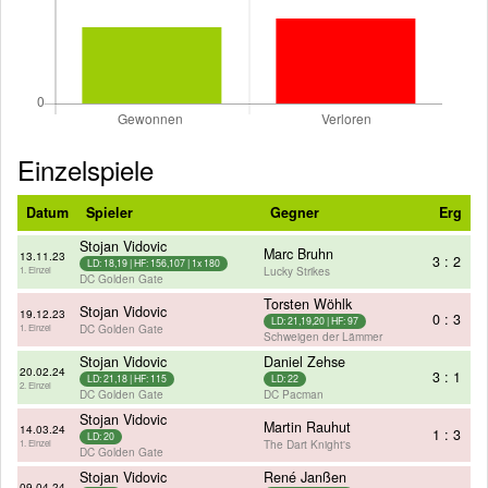
Einzelspiele
Datum
Spieler
Gegner
Erg
Stojan Vidovic
Marc Bruhn
13.11.23
3 : 2
LD: 18,19 | HF: 156,107 | 1x 180
Lucky Strikes
1. Einzel
DC Golden Gate
Torsten Wöhlk
Stojan Vidovic
19.12.23
0 : 3
LD: 21,19,20 | HF: 97
DC Golden Gate
1. Einzel
Schweigen der Lämmer
Stojan Vidovic
Daniel Zehse
20.02.24
3 : 1
LD: 21,18 | HF: 115
LD: 22
2. Einzel
DC Golden Gate
DC Pacman
Stojan Vidovic
Martin Rauhut
14.03.24
1 : 3
LD: 20
The Dart Knight's
1. Einzel
DC Golden Gate
Stojan Vidovic
René Janßen
09.04.24