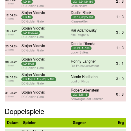
2 : 3
LD: 16
LD: 19,24 | 2x 180
1. Einzel
DC Golden Gate
Casa Nostra
Stojan Vidovic
Dustin Block
12.04.24
1 : 3
LD: 18
LD: 17,22 | 2x 180
1. Einzel
DC Golden Gate
Klausenkiller
Stojan Vidovic
Kai Adamowsky
18.04.24
3 : 0
LD: 18,20,22
Fire Dragon's
2. Einzel
DC Golden Gate
Dennis Diercks
Stojan Vidovic
23.04.24
1 : 3
LD: 21 | 1x 180
DC Golden Gate
4. Einzel
Lucky Strikes
Stojan Vidovic
Ronny Langner
08.05.24
3 : 1
LD: 19,21
Die Frühstückswerfer
1. Einzel
DC Golden Gate
Stojan Vidovic
Nicole Kostbahn
28.05.24
3 : 0
LD: 15 | HF: 119,92 | 1x 180
Lord of Rings
1. Einzel
DC Golden Gate
Robert Allenstein
Stojan Vidovic
31.05.24
0 : 3
LD: 18,18,18
DC Golden Gate
2. Einzel
Schweigen der Lämmer
Doppelspiele
Datum
Spieler
Gegner
Erg