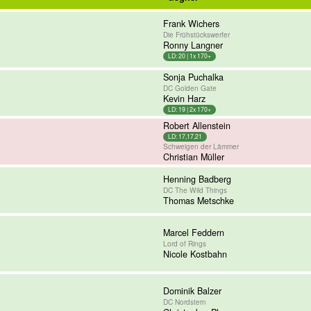
Frank Wichers
Die Frühstückswerfer
Ronny Langner
LD: 20 | 1x 170+
Sonja Puchalka
DC Golden Gate
Kevin Harz
LD: 19 | 2x 170+
Robert Allenstein
LD: 17,17,21
Schweigen der Lämmer
Christian Müller
Henning Badberg
DC The Wild Things
Thomas Metschke
Marcel Feddern
Lord of Rings
Nicole Kostbahn
Dominik Balzer
DC Nordstern