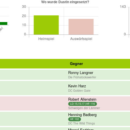
Gegner
Ronny Langner
Die Frühstückswerfer
Kevin Harz
DC Golden Gate
Robert Allenstein
LD: 15,15,17 | HF: 116
Schweigen der Lämmer
Henning Badberg
HF: 102
DC The Wild Things