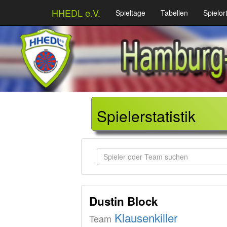
HHEDL e.V.
Spieltage
Tabellen
Spielor
Spielerstatistik
Spieler oder Team suchen
Dustin Block
Klausenkiller
Team