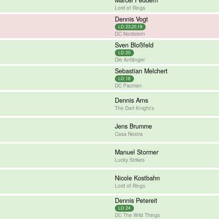
Marcel Feddern
Lord of Rings
Dennis Vogt
LD: 23,20,19
DC Nordstern
Sven Bloßfeld
LD: 20
Die Anfänger
Sebastian Melchert
LD: 18
DC Pacman
Dennis Arns
The Dart Knight's
Jens Brumme
Casa Nostra
Manuel Stormer
Lucky Strikes
Nicole Kostbahn
Lord of Rings
Dennis Petereit
LD: 24
DC The Wild Things