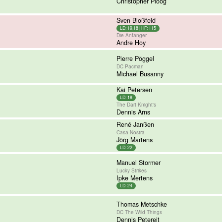
Christopher Ploog
Sven Bloßfeld
LD: 19,18 | HF: 115
Die Anfänger
Andre Hoy
Pierre Pöggel
DC Pacman
Michael Busanny
Kai Petersen
LD: 18
The Dart Knight's
Dennis Arns
René Janßen
Casa Nostra
Jörg Martens
LD: 22
Manuel Stormer
Lucky Strikes
Ipke Mertens
LD: 24
Thomas Metschke
DC The Wild Things
Dennis Petereit