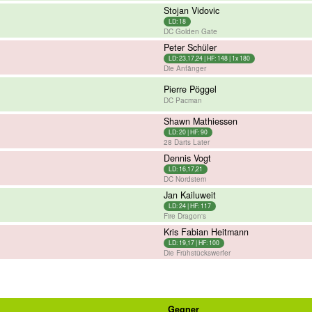
Stojan Vidovic
LD: 18
DC Golden Gate
Peter Schüler
LD: 23,17,24 | HF: 148 | 1x 180
Die Anfänger
Pierre Pöggel
DC Pacman
Shawn Mathiessen
LD: 20 | HF: 90
28 Darts Later
Dennis Vogt
LD: 16,17,21
DC Nordstern
Jan Kailuweit
LD: 24 | HF: 117
Fire Dragon's
Kris Fabian Heitmann
LD: 19,17 | HF: 100
Die Frühstückswerfer
Gegner