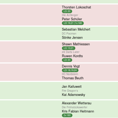
Thorsten Lokoschat
LD: 20
Die Anfänger
Peter Schüler
LD: 19,21 | 1x 180
Sebastian Melchert
DC Pacman
Sönke Jensen
Shawn Mathiessen
LD: 13,21
28 Darts Later
Ruwen Kordts
LD: 20
Dennis Vogt
LD: 18,19,24
DC Nordstern
Thomas Beuth
Jan Kailuweit
Fire Dragon's
Kai Adamowsky
Alexander Wetterau
Die Frühstückswerfer
Kris Fabian Heitmann
2x 180