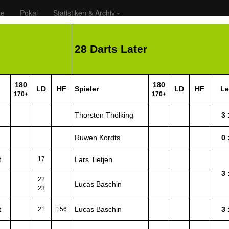
te
Pokal
Statistiken & Archiv
28 Darts Later
180
180
LD
HF
Spieler
LD
HF
Le
170+
170+
Thorsten Thölking
3 
Ruwen Kordts
0 
t
17
Lars Tietjen
3 
22
2A
24
S
Lucas Baschin
23
t
Lucas Baschin
3 
21
156
Gastteam